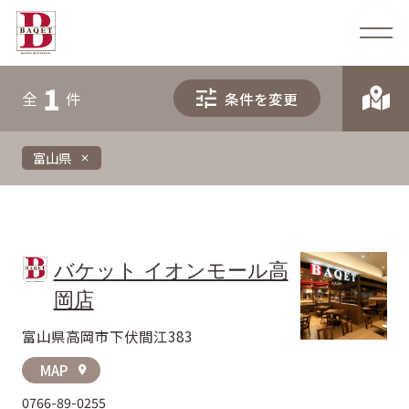
1
全
件
条件を変更
富山県
close
バケット イオンモール高
岡店
富山県高岡市下伏間江383
MAP
location_on
0766-89-0255