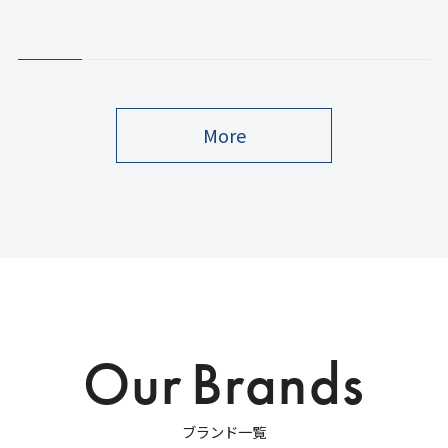
More
O
u
r
B
r
a
n
d
s
ブ
ラ
ン
ド
一
覧