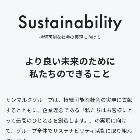
S
u
s
t
a
i
n
a
b
i
l
i
t
y
持
続
可
能
な
社
会
の
実
現
に
向
け
て
より良い未来のために
私たちのできること
サンマルクグループは、持続可能な社会の実現に貢献
するとともに、企業理念である「私たちはお客様にと
って最高のひとときを創造します。」の実現に向け
て、グループ全体でサステナビリティ活動に取り組ん