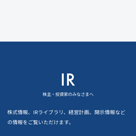
I
R
株
主
・
投
資
家
の
み
な
さ
ま
へ
株式情報、IRライブラリ、経営計画、開示情報など
の情報をご覧いただけます。