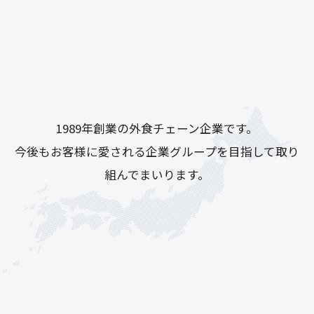
G
r
o
u
p
サ
ン
マ
ル
ク
グ
ル
ー
プ
に
つ
い
て
1989年創業の外食チェーン企業です。
今後もお客様に愛される企業グループを目指して取り
組んでまいります。