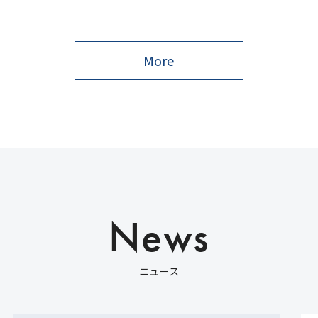
More
N
e
w
s
ニ
ュ
ー
ス