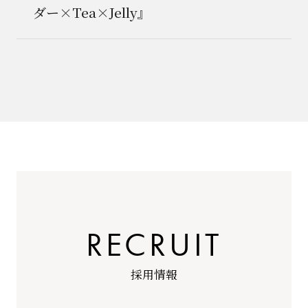
ダー×Tea×Jelly』
R
E
C
R
U
I
T
採
用
情
報