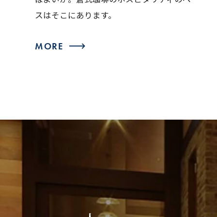
わりの積み重ねです。
スはそこにあります。
MORE
MORE