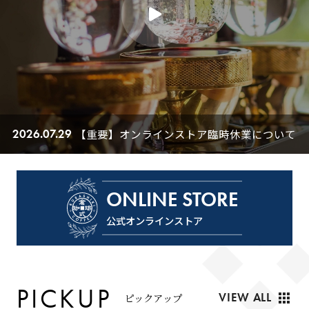
【重要】オンラインストア臨時休業について
2026.07.29
20
ONLINE STORE
公式オンラインストア
P
I
C
K
U
P
apps
VIEW ALL
ピ
ッ
ク
ア
ッ
プ