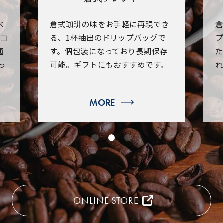
ベ
倉式珈琲の味をお手軽に再現でき
倉
のコ
る、1杯抽出のドリップバッグで
プ
通
す。個包装になっており長期保存
た
っ
可能。ギフトにもおすすめです。
れ
MORE
ONLINE STORE