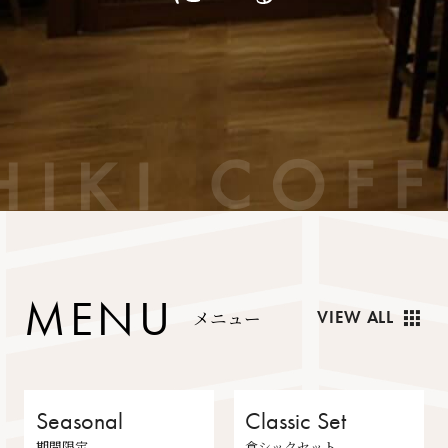
M
E
N
U
apps
メ
ニ
ュ
ー
VIEW ALL
Seasonal
Classic Set
期間限定
倉シックセット