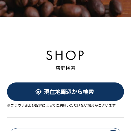
S
H
O
P
店
舗
検
索
現在地周辺から検索
※ブラウザおよび設定によってご利用いただけない場合がございます