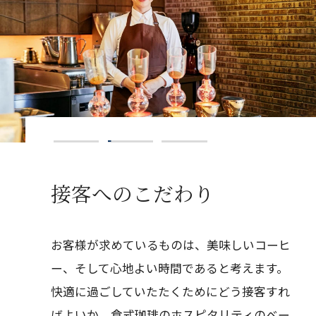
コーヒーへのこだわり
接客へのこだわり
「お客様に最高のコーヒーを味わっていただ
お客様が求めているものは、美味しいコーヒ
きたい」、そんな思い故、豆のセレクトから
ー、そして心地よい時間であると考えます。
焙煎、抽出法、使用する豆の量まで、すべて
快適に過ごしていたたくためにどう接客すれ
の過程にこだわります。倉式珈琲の味はこだ
ばよいか。倉式珈琲のホスピタリティのベー