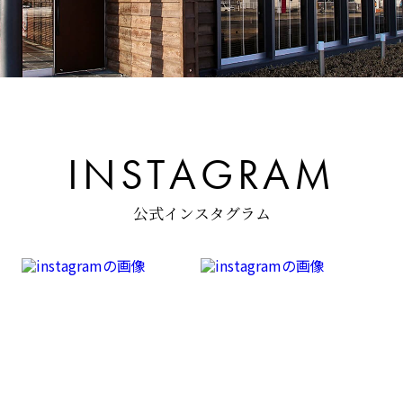
I
N
S
T
A
G
R
A
M
公
式
イ
ン
ス
タ
グ
ラ
ム