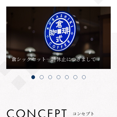
倉シックセット一時休止につきまして
C
O
N
C
E
P
T
コ
ン
セ
プ
ト