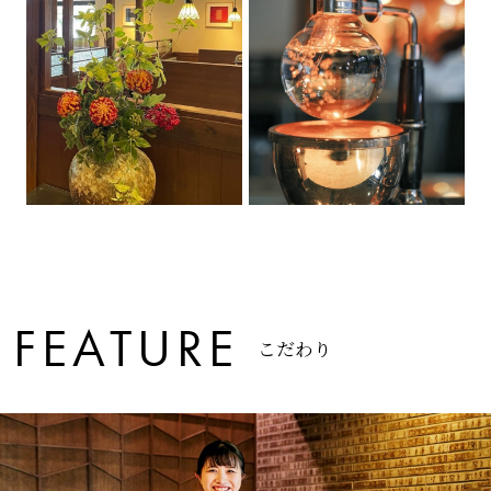
F
E
A
T
U
R
E
こ
だ
わ
り