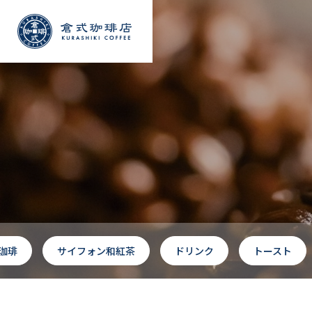
珈琲
サイフォン和紅茶
ドリンク
トースト