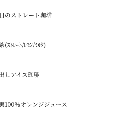
日のストレート珈琲
(ｽﾄﾚｰﾄ/ﾚﾓﾝ/ﾐﾙｸ)
出しアイス珈琲
実100％オレンジジュース