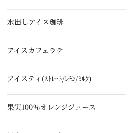
水出しアイス珈琲
アイスカフェラテ
アイスティ(ｽﾄﾚｰﾄ/ﾚﾓﾝ/ﾐﾙｸ)
果実100％オレンジジュース