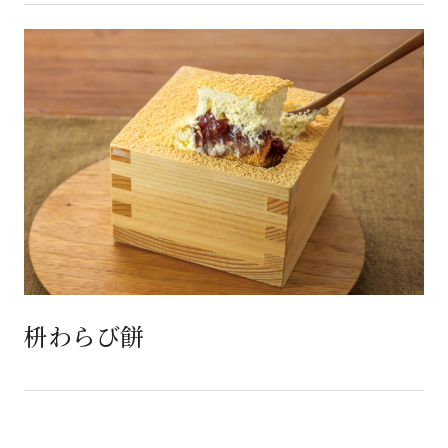
枡わらび餅