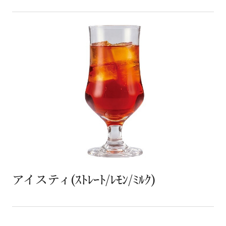
アイスティ(ｽﾄﾚｰﾄ/ﾚﾓﾝ/ﾐﾙｸ)