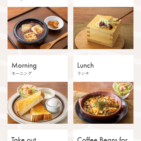
Morning
Lunch
モーニング
ランチ
Take out
Coffee Beans for