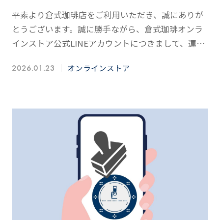
平素より倉式珈琲店をご利用いただき、誠にありが
とうございます。誠に勝手ながら、倉式珈琲オンラ
インストア公式LINEアカウントにつきまして、運用
体制の見直しに伴い2026年2月中旬をもってアカウ
オンラインストア
2026.01.23
ントを削…