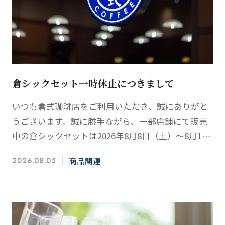
倉シックセット一時休止につきまして
いつも倉式珈琲店をご利用いただき、誠にありがと
うございます。誠に勝手ながら、一部店舗にて販売
中の倉シックセットは2026年8月8日（土）～8月16
日（日）の期間、下記の店舗にて、販売を休止させ
商品関連
2026.08.05
ていただ…