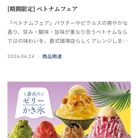
[期間限定] ベトナムフェア
『ベトナムフェア』パクチーやピクルスの爽やかな
香り、甘み・酸味・旨味が重なり合うベトナムなら
ではの味わいを、倉式珈琲店らしくアレンジしまし
た。香ばしく焼き上げたジューシーなチキンや、ぷ
商品関連
2026.06.24
りっとした海老と…