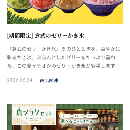
[期間限定] 倉式のゼリーかき氷
『倉式のゼリーかき氷』夏のひとときを、華やかに
彩るかき氷。ぷるんとしたゼリーをたっぷり重ね
た、この夏イチオシのゼリーかき氷が登場します。
ぶどうやトロピカルのジューシーな果実系から、人
商品関連
2026.06.24
気の抹茶・苺・珈琲…