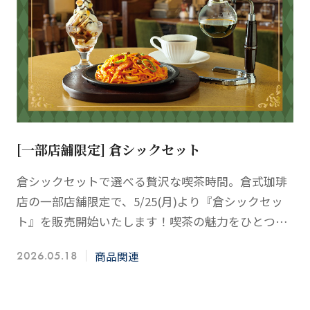
[一部店舗限定] 倉シックセット
倉シックセットで選べる贅沢な喫茶時間。倉式珈琲
店の一部店舗限定で、5/25(月)より『倉シックセッ
ト』を販売開始いたします！喫茶の魅力をひとつに
詰め込んだ「倉シックセット」は、フード・ドリン
商品関連
2026.05.18
ク・デザー…