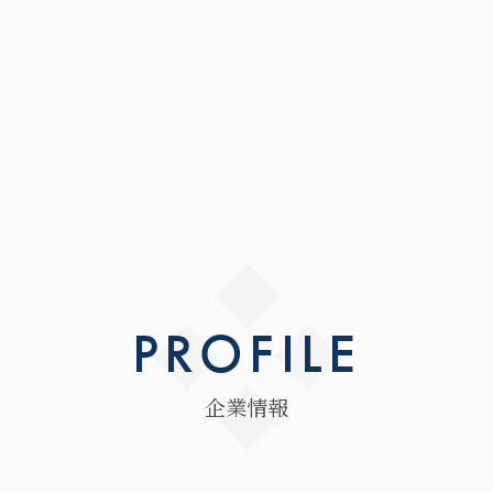
P
R
O
F
I
L
E
企
業
情
報