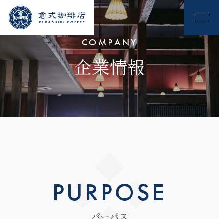
COMPANY
企業情報
P
U
R
P
O
S
E
パ
ー
パ
ス