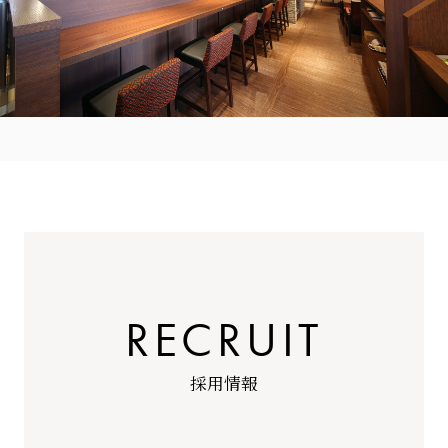
R
E
C
R
U
I
T
採
用
情
報