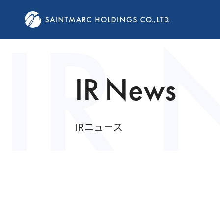
IR 
I
R
N
e
w
s
I
R
ニ
ュ
ー
ス