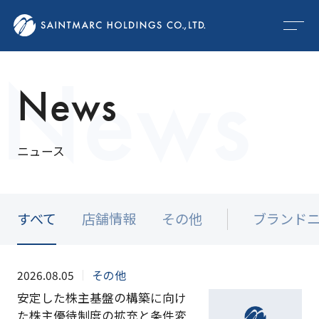
News
N
e
w
s
ニ
ュ
ー
ス
すべて
店舗情報
その他
ブランド
2026.08.05
その他
安定した株主基盤の構築に向け
た株主優待制度の拡充と条件変