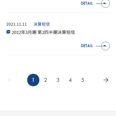
DETAIL
2021.11.11
決算短信
2022年3月期 第2四半期決算短信
DETAIL
1
2
3
4
5