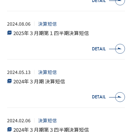
DETAIL
2024.08.06
決算短信
2025年３月期第１四半期決算短信
DETAIL
2024.05.13
決算短信
2024年３月期 決算短信
DETAIL
2024.02.06
決算短信
2024年３月期第３四半期決算短信