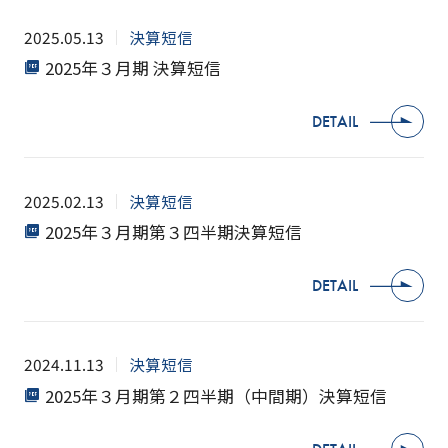
2025.05.13
決算短信
2025年３月期 決算短信
DETAIL
2025.02.13
決算短信
2025年３月期第３四半期決算短信
DETAIL
2024.11.13
決算短信
2025年３月期第２四半期（中間期）決算短信