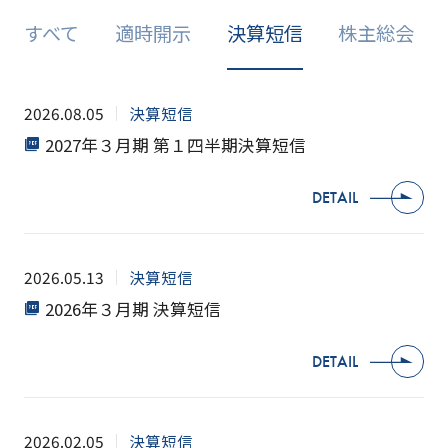
すべて
適時開示
決算短信
株主総会
2026.08.05
決算短信
2027年３月期 第１四半期決算短信
DETAIL
2026.05.13
決算短信
2026年３月期 決算短信
DETAIL
2026.02.05
決算短信