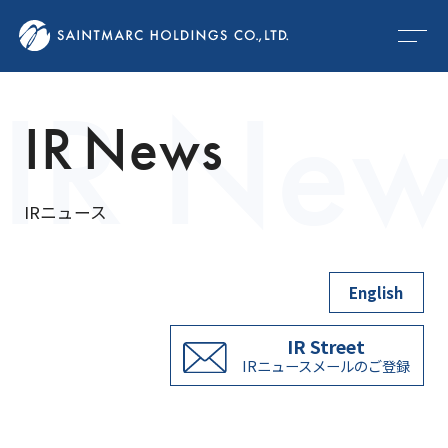
IR New
I
R
N
e
w
s
I
R
ニ
ュ
ー
ス
English
IR Street
IRニュースメールのご登録