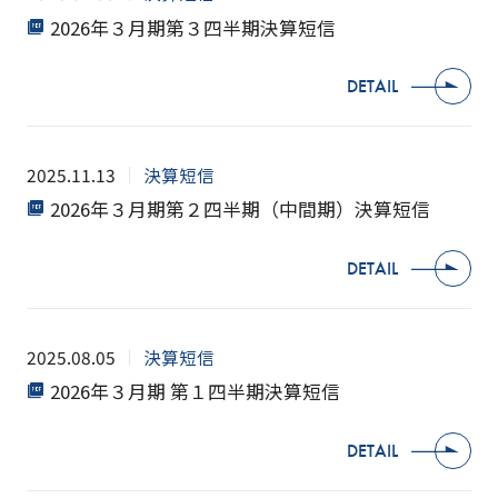
2026年３月期第３四半期決算短信
DETAIL
2025.11.13
決算短信
2026年３月期第２四半期（中間期）決算短信
DETAIL
2025.08.05
決算短信
2026年３月期 第１四半期決算短信
DETAIL