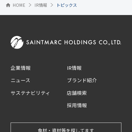
HOME
IR情報
トピックス
home
企業情報
IR情報
ニュース
ブランド紹介
サステナビリティ
店舗検索
採用情報
食材・資材等を探してます