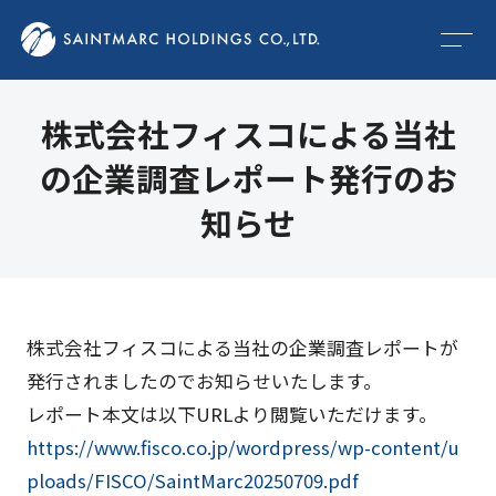
株
式
会
社
フ
ィ
ス
コ
に
よ
る
当
社
の
企
業
調
査
レ
ポ
ー
ト
発
行
の
お
知
ら
せ
株式会社フィスコによる当社の企業調査レポートが
発行されましたのでお知らせいたします。
レポート本文は以下URLより閲覧いただけます。
https://www.fisco.co.jp/wordpress/wp-content/u
ploads/FISCO/SaintMarc20250709.pdf