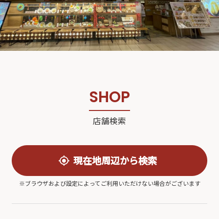
S
H
O
P
店
舗
検
索
現在地周辺から検索
※ブラウザおよび設定によってご利用いただけない場合がございます