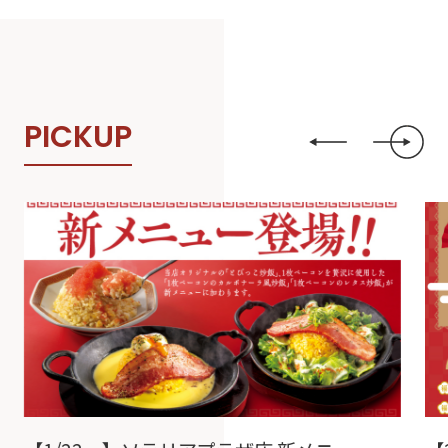
P
I
C
K
U
P