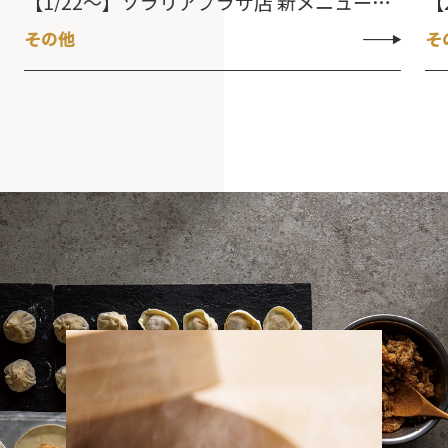
【1/22～】ソラリアプラザ店 新メニュー登場
【
その他
そ