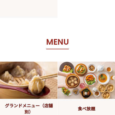
M
E
N
U
グランドメニュー（店舗
食べ放題
別）