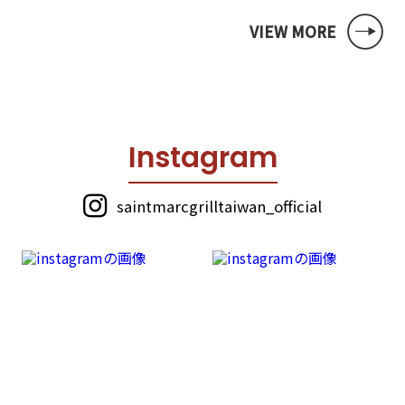
VIEW MORE
I
n
s
t
a
g
r
a
m
saintmarcgrilltaiwan_official