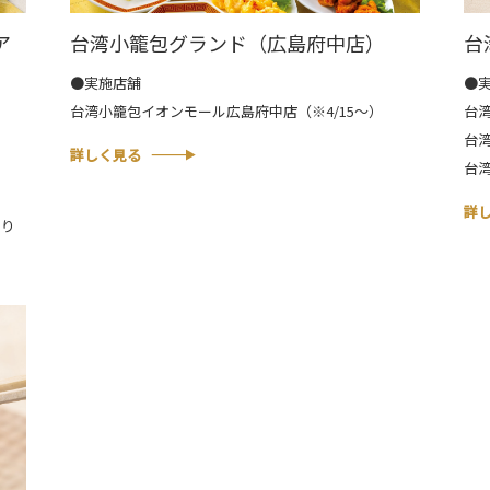
ア
台湾小籠包グランド（広島府中店）
台
●実施店舗
●
台湾小籠包イオンモール広島府中店（※4/15～）
台
台
詳しく見る
台湾
詳
なり