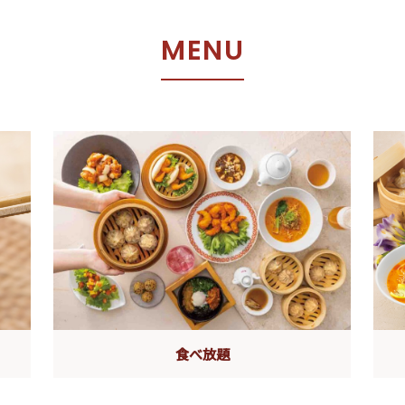
M
E
N
U
食べ放題