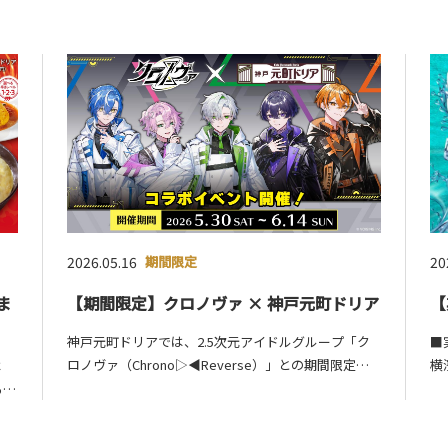
2026.05.16
期間限定
20
ま
【期間限定】クロノヴァ × 神戸元町ドリア
【
神戸元町ドリアでは、2.5次元アイドルグループ「ク
■
ロノヴァ（Chrono▷◀Reverse）」との期間限定コ
横
は
ラボ企画を開催いたします。大阪の一部店舗限定で、
■
る期
ドリア・スイーツ・ドリンクの全5種のコラボメ…
ン
ンネ
リ
に、