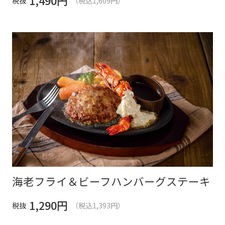
1,490
円
税抜
（税込1,609円）
海老フライ＆ビーフハンバーグステーキ
1,290
円
税抜
（税込1,393円）