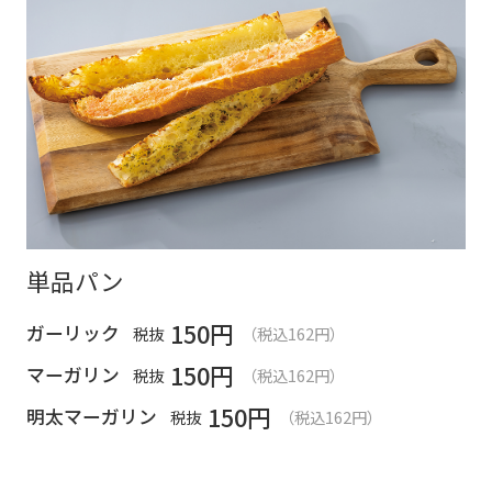
単品パン
150
円
ガーリック
税抜
（税込162円）
150
円
マーガリン
税抜
（税込162円）
150
円
明太マーガリン
税抜
（税込162円）