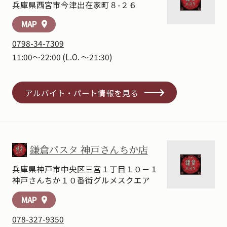
兵庫県西宮市今津出在家町８-２６
MAP
location_on
0798-34-7309
11:00～22:00
(L.O. ～21:30)
アルバイト・パート情報を見る
鎌倉パスタ 神戸さんちか店
兵庫県神戸市中央区三宮１丁目１０－１
神戸さんちか１０番街グルメスクエア
MAP
location_on
078-327-9350