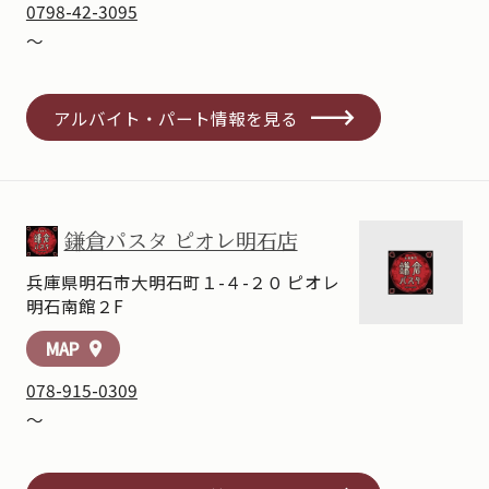
0798-42-3095
～
アルバイト・パート情報を見る
鎌倉パスタ ピオレ明石店
兵庫県明石市大明石町１-４-２０ ピオレ
明石南館２F
MAP
location_on
078-915-0309
～