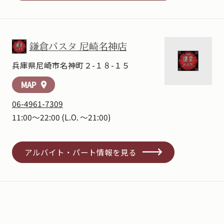
鎌倉パスタ 尼崎名神店
兵庫県尼崎市名神町２-１８-１５
MAP
location_on
06-4961-7309
11:00～22:00
(L.O. ～21:00)
アルバイト・パート情報を見る