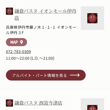
鎌倉パスタ イオンモール伊丹
店
兵庫県伊丹市藤ノ木１-１-１ イオンモー
ル伊丹３F
MAP
location_on
072-783-0309
11:00～22:00
(L.O. ～21:00)
アルバイト・パート情報を見る
鎌倉パスタ 西宮今津店