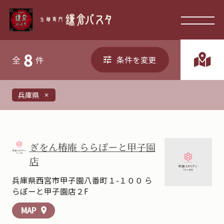
8
全
件
条件を変更
兵庫県
close
ぎをん椿庵 ららぽーと甲子園
店
兵庫県西宮市甲子園八番町１-１００ ら
らぽーと甲子園店２F
MAP
location_on