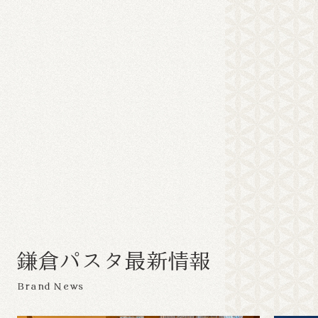
鎌
倉
パ
ス
タ
最
新
情
報
Brand News