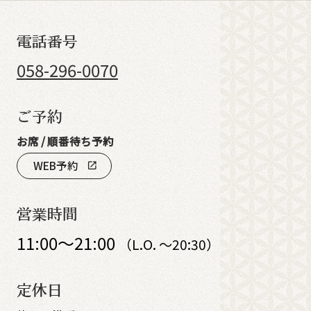
電話番号
058-296-0070
ご予約
お席 / 順番待ち予約
WEB予約
open_in_new
営業時間
11:00～21:00
（L.O. ～20:30）
定休日