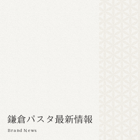
鎌
倉
パ
ス
タ
最
新
情
報
Brand News