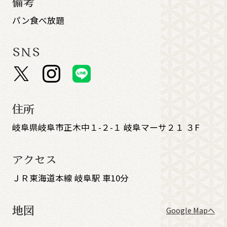
備考
パン食べ放題
SNS
住所
岐阜県岐阜市正木中１-２-１ 岐阜マーサ２１ ３F
アクセス
ＪＲ東海道本線 岐阜駅 車10分
地図
Google Mapへ