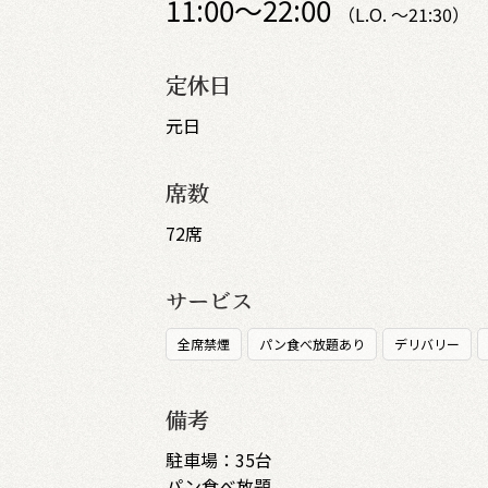
11:00～22:00
（L.O. ～21:30）
定休日
元日
席数
72席
サービス
全席禁煙
パン食べ放題あり
デリバリー
備考
駐車場：35台
パン食べ放題