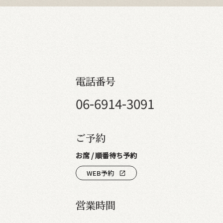
電話番号
06-6914-3091
ご予約
お席 / 順番待ち予約
WEB予約
open_in_new
営業時間