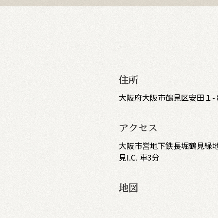
住所
大阪府大阪市鶴見区安田１-
アクセス
大阪市営地下鉄長堀鶴見緑地線
見I.C. 車3分
地図