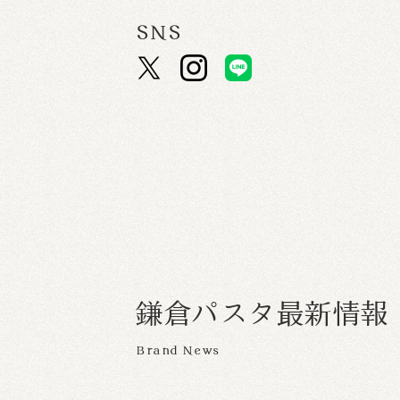
SNS
鎌
倉
パ
ス
タ
最
新
情
報
Brand News