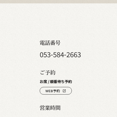
電話番号
053-584-2663
ご予約
お席 / 順番待ち予約
WEB予約
open_in_new
営業時間