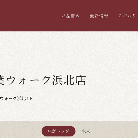
お品書き
最新情報
こだわり
葉ウォーク浜北店
ウォーク浜北１F
店舗トップ
求人