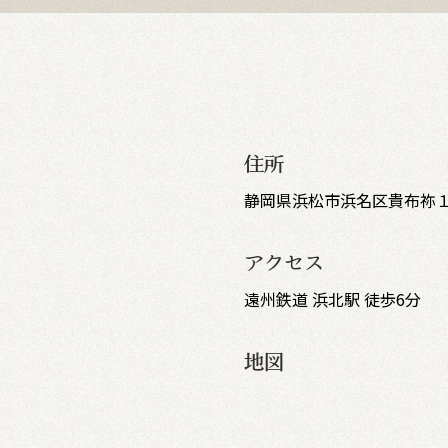
住所
静岡県浜松市浜名区貴布祢１
アクセス
遠州鉄道 浜北駅 徒歩6分
地図