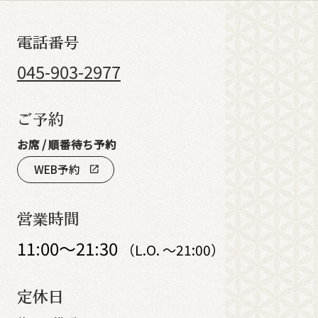
電話番号
045-903-2977
ご予約
お席 / 順番待ち予約
WEB予約
open_in_new
営業時間
11:00～21:30
（L.O. ～21:00）
定休日