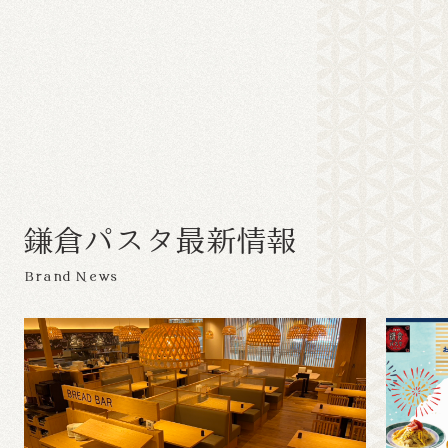
鎌
倉
パ
ス
タ
最
新
情
報
Brand News