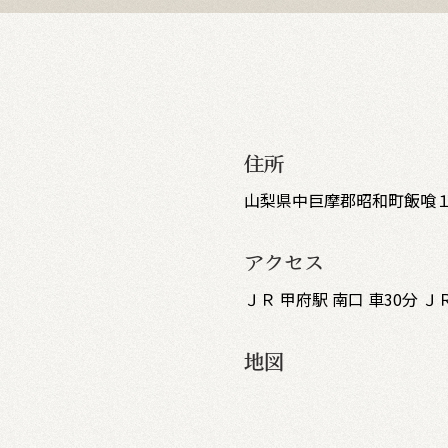
住所
山梨県中巨摩郡昭和町飯喰１
アクセス
ＪＲ 甲府駅 南口 車30分 Ｊ
地図