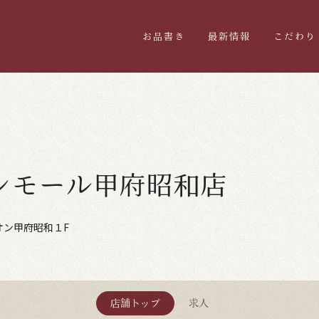
お品書き
最新情報
こだわり
ンモール甲府昭和店
オン甲府昭和１F
店舗トップ
求人