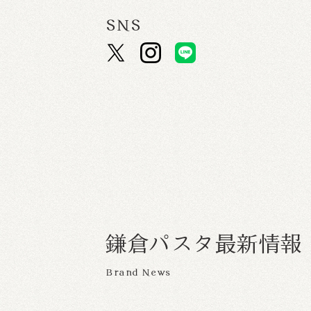
SNS
鎌
倉
パ
ス
タ
最
新
情
報
Brand News