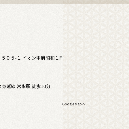
５０５-１ イオン甲府昭和１F
Ｒ身延線 常永駅 徒歩10分
Google Mapへ