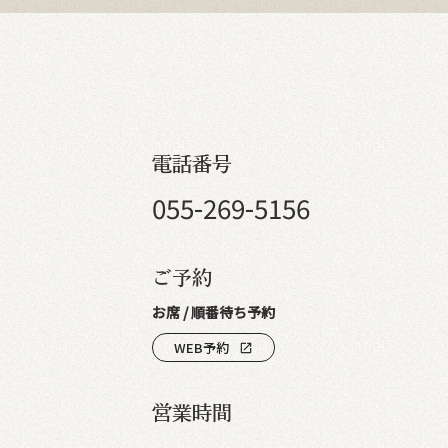
電話番号
055-269-5156
ご予約
お席 / 順番待ち予約
WEB予約
open_in_new
営業時間