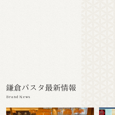
鎌
倉
パ
ス
タ
最
新
情
報
Brand News