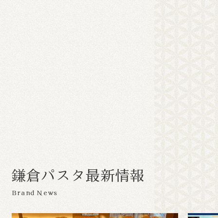
鎌
倉
パ
ス
タ
最
新
情
報
Brand News