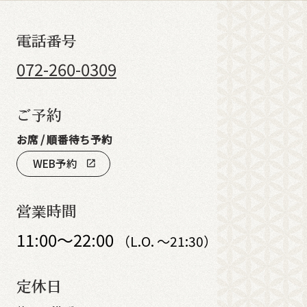
電話番号
072-260-0309
ご予約
お席 / 順番待ち予約
WEB予約
open_in_new
営業時間
11:00～22:00
（L.O. ～21:30）
定休日