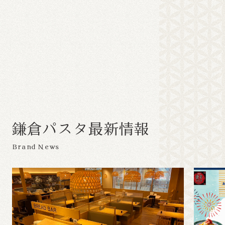
鎌
倉
パ
ス
タ
最
新
情
報
Brand News