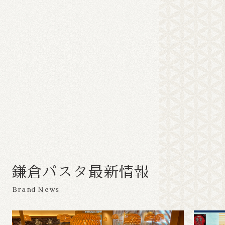
鎌
倉
パ
ス
タ
最
新
情
報
Brand News