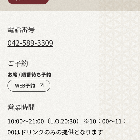
電話番号
042-589-3309
ご予約
お席 / 順番待ち予約
WEB予約
open_in_new
営業時間
10:00～21:00（L.O.20:30） ※10：00～11：
00はドリンクのみの提供となります