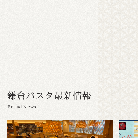
鎌
倉
パ
ス
タ
最
新
情
報
Brand News