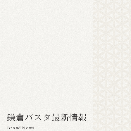
鎌
倉
パ
ス
タ
最
新
情
報
Brand News