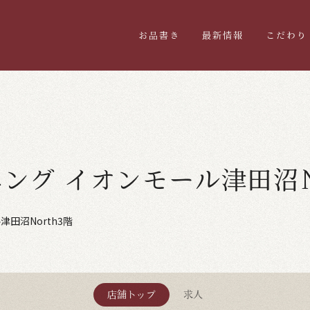
お品書き
最新情報
こだわり
ング イオンモール津田沼N
津田沼North3階
店舗トップ
求人