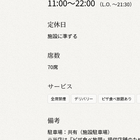
11:00～22:00
（L.O. ～21:30）
定休日
施設に準ずる
席数
70席
サービス
全席禁煙
デリバリー
ピザ食べ放題あり
備考
駐車場：共有（施設駐車場）
※当店は『ピザ食べ放題』提供店舗のた