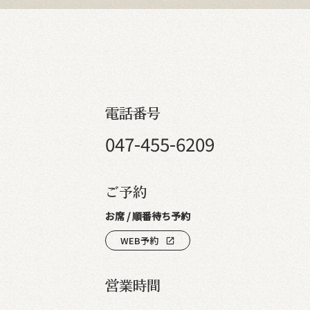
電話番号
047-455-6209
ご予約
お席 / 順番待ち予約
WEB予約
open_in_new
営業時間