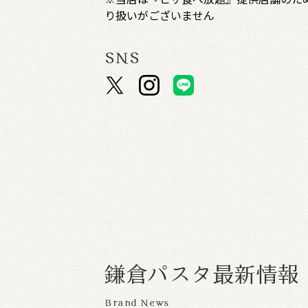
り扱いがございません
SNS
鎌
倉
パ
ス
タ
最
新
情
報
Brand News