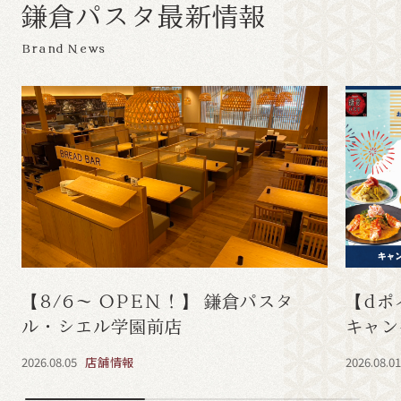
鎌
倉
パ
ス
タ
最
新
情
報
Brand News
【8/6～ OPEN！】 鎌倉パスタ
【dポ
ル・シエル学園前店
キャン
2026.08.05
店舗情報
2026.08.0