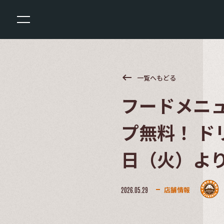
keyboard_backspace
一覧へもどる
フードメニ
プ無料！ ド
日（火）よ
店舗情報
2026.05.29