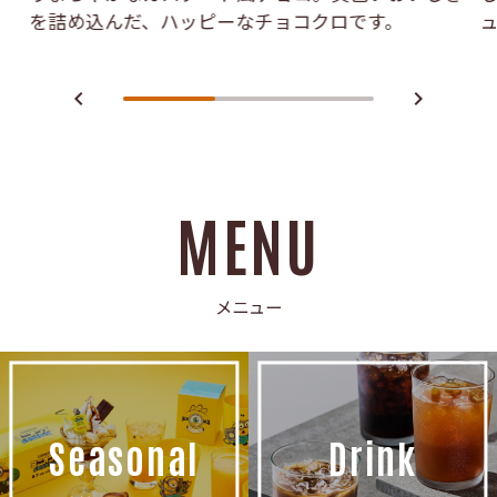
を詰め込んだ、ハッピーなチョコクロです。
navigate_before
navigate_next
MENU
メニュー
Seasonal
Drink