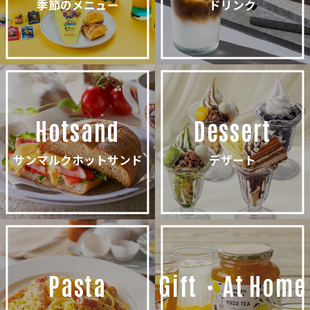
季節のメニュー
ドリンク
Hotsand
Dessert
サンマルクホットサンド
デザート
Pasta
Gift・At Home