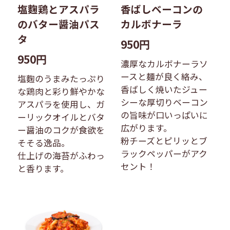
塩麴鶏とアスパラ
香ばしベーコンの
のバター醤油パス
カルボナーラ​
タ​
950円
950円
濃厚なカルボナーラソ
ースと麺が良く絡み、
塩麴のうまみたっぷり
香ばしく焼いたジュー
な鶏肉と彩り鮮やかな
シーな厚切りベーコン
アスパラを使用し、ガ
の旨味が口いっぱいに
ーリックオイルとバタ
広がります。​
ー醤油のコクが食欲を
粉チーズとピリッとブ
そそる逸品。
ラックペッパーがアク
仕上げの海苔がふわっ
セント！​
と香ります。