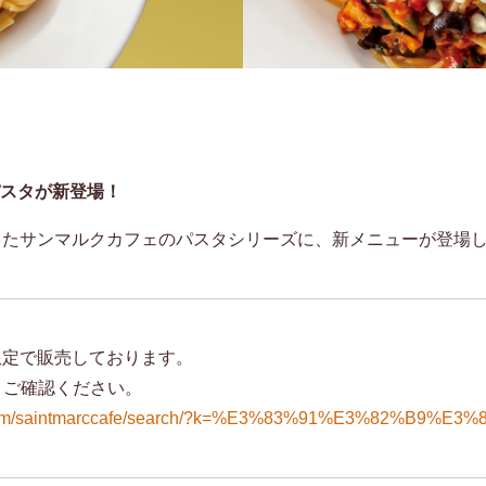
のパスタが新登場！
したサンマルクカフェのパスタシリーズに、新メニューが登場
限定で販売しております。
りご確認ください。
d.com/saintmarccafe/search/?k=%E3%83%91%E3%82%B9%E3%