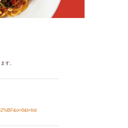
します。
82%BF&o=0&t=list