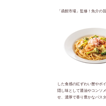
「函館市場」監修！魚介の
した食感の紅ずわい蟹やボ
隠し味として醤油やコンソ
せ、濃厚で香り豊かなパス