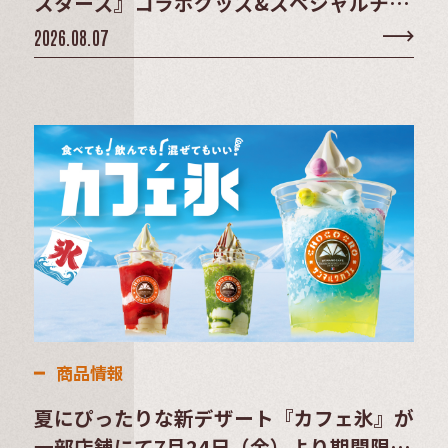
スターズ』コラボグッズ&スペシャルチケ
ットセット登場！
2026.08.07
商品情報
夏にぴったりな新デザート『カフェ氷』が
一部店舗にて7月24日（金）より期間限定