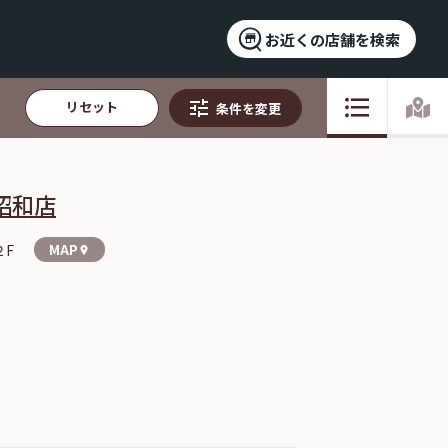
お近くの店舗を検索
リセット
条件を変更
昭和店
２F
MAP
location_on