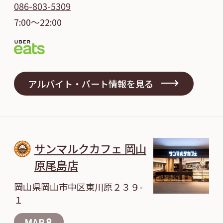
086-803-5309
7:00～22:00
アルバイト・パート情報を見る
サンマルクカフェ 岡山
原尾島店
岡山県岡山市中区東川原２３９-
１
MAP
location_on