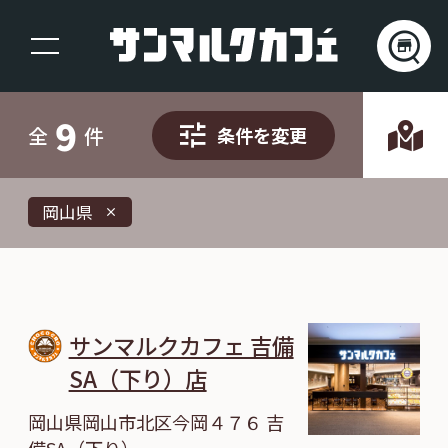
9
全
件
条件を変更
岡山県
close
サンマルクカフェ 吉備
SA（下り）店
岡山県岡山市北区今岡４７６ 吉
備SA（下り）