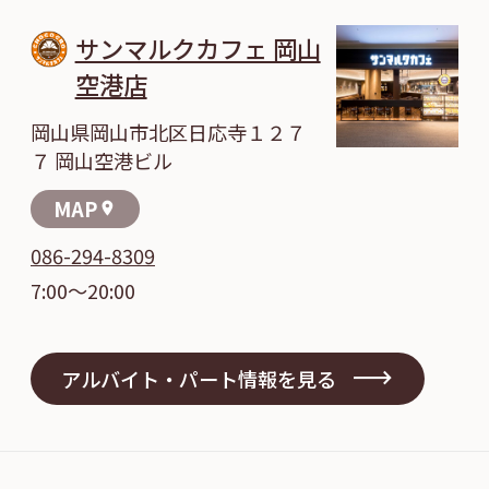
サンマルクカフェ 岡山
空港店
岡山県岡山市北区日応寺１２７
７ 岡山空港ビル
MAP
location_on
086-294-8309
7:00～20:00
アルバイト・パート情報を見る