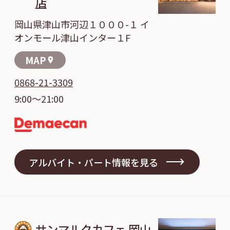
店
岡山県津山市河辺１０００-１ イ
オンモール津山インター１F
MAP
location_on
0868-21-3309
9:00～21:00
アルバイト・パート情報を見る
サンマルクカフェ 岡山