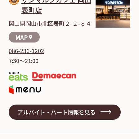
表町店
岡山県岡山市北区表町２-２-８４
MAP
location_on
086-236-1202
7:30～21:00
アルバイト・パート情報を見る