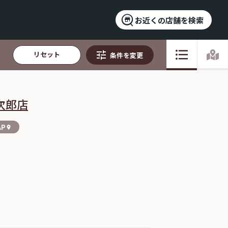
お近くの店舗を検索
リセット
条件を変更
次郎店
AP
location_on