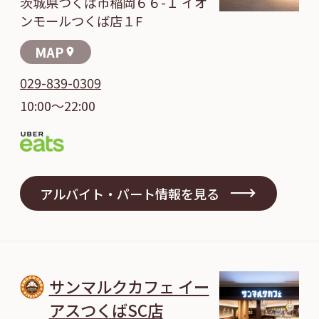
茨城県つくば市稲岡６６-１ イオ
ンモールつくば店１F
MAP
location_on
029-839-0309
10:00～22:00
アルバイト・パート情報を見る
サンマルクカフェ イー
アスつくばSC店