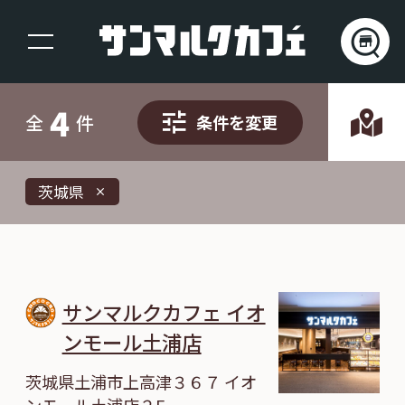
4
全
件
条件を変更
茨城県
close
サンマルクカフェ イオ
ンモール土浦店
茨城県土浦市上高津３６７ イオ
ンモール土浦店２F