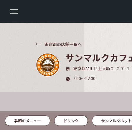
東京都の店舗一覧へ
サンマルクカフ
東京都品川区上大崎２-２７-１
store_mall_directory
7:00～22:00
watch_later
季節のメニュー
ドリンク
サンマルクホット