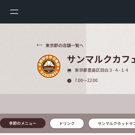
東京都の店舗一覧へ
サンマルクカフ
東京都豊島区目白３-４-１４
store_mall_directory
7:00～22:00
watch_later
季節のメニュー
ドリンク
サンマルクホットサ