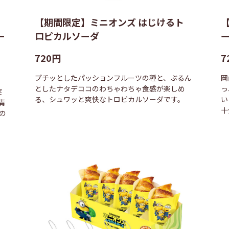
【期間限定】ミニオンズ はじけるト
ー
ロピカルソーダ
720円
7
プチッとしたパッションフルーツの種と、ぷるん
岡
としたナタデココのわちゃわちゃ食感が楽しめ
っ
実
る、シュワッと爽快なトロピカルソーダです。
い
青
十
の