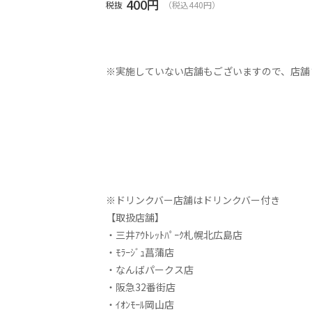
400
円
税抜
（税込440円）
※実施していない店舗もございますので、店舗
※ドリンクバー店舗はドリンクバー付き
【取扱店舗】
・三井ｱｳﾄﾚｯﾄﾊﾟｰｸ札幌北広島店
・ﾓﾗｰｼﾞｭ菖蒲店
・なんばパークス店
・阪急32番街店
・ｲｵﾝﾓｰﾙ岡山店