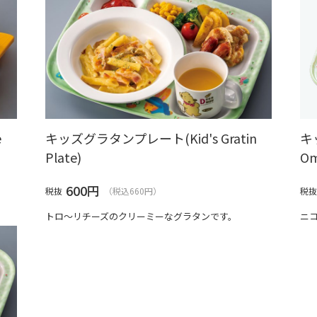
e
キッズグラタンプレート(Kid's Gratin
キ
Plate)
Om
600
円
税抜
（税込660円）
税抜
トロ～リチーズのクリーミーなグラタンです。
ニ