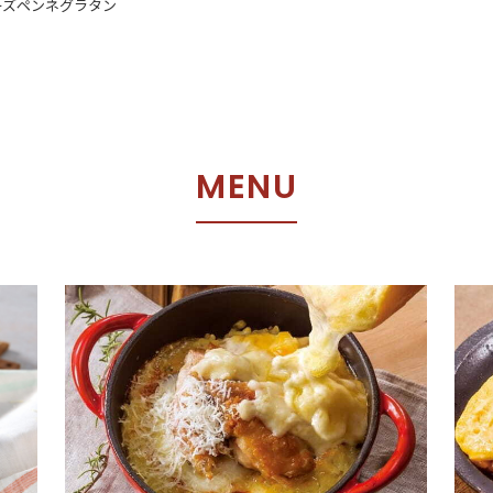
ーズペンネグラタン
M
E
N
U