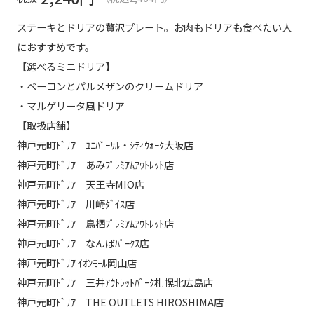
ステーキとドリアの贅沢プレート。お肉もドリアも食べたい人
におすすめです。
【選べるミニドリア】
・ベーコンとパルメザンのクリームドリア
・マルゲリータ風ドリア
【取扱店舗】
神戸元町ﾄﾞﾘｱ ﾕﾆﾊﾞｰｻﾙ・ｼﾃｨｳｫｰｸ大阪店
神戸元町ﾄﾞﾘｱ あみﾌﾟﾚﾐｱﾑｱｳﾄﾚｯﾄ店
神戸元町ﾄﾞﾘｱ 天王寺MIO店
神戸元町ﾄﾞﾘｱ 川崎ﾀﾞｲｽ店
神戸元町ﾄﾞﾘｱ 鳥栖ﾌﾟﾚﾐｱﾑｱｳﾄﾚｯﾄ店
神戸元町ﾄﾞﾘｱ なんばﾊﾟｰｸｽ店
神戸元町ﾄﾞﾘｱ ｲｵﾝﾓｰﾙ岡山店
神戸元町ﾄﾞﾘｱ 三井ｱｳﾄﾚｯﾄﾊﾟｰｸ札幌北広島店
神戸元町ﾄﾞﾘｱ THE OUTLETS HIROSHIMA店