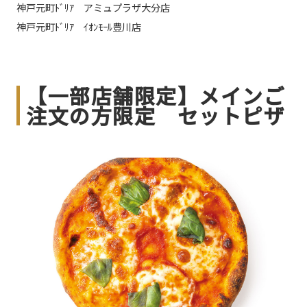
神戸元町ﾄﾞﾘｱ アミュプラザ大分店
神戸元町ﾄﾞﾘｱ ｲｵﾝﾓｰﾙ豊川店
【一部店舗限定】メインご
注文の方限定 セットピザ