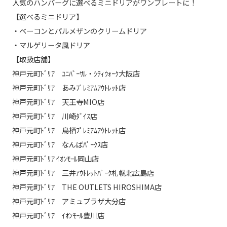
人気のハンバーグに選べるミニドリアがワンプレートに！
【選べるミニドリア】
・ベーコンとパルメザンのクリームドリア
・マルゲリータ風ドリア
【取扱店舗】
神戸元町ﾄﾞﾘｱ ﾕﾆﾊﾞｰｻﾙ・ｼﾃｨｳｫｰｸ大阪店
神戸元町ﾄﾞﾘｱ あみﾌﾟﾚﾐｱﾑｱｳﾄﾚｯﾄ店
神戸元町ﾄﾞﾘｱ 天王寺MIO店
神戸元町ﾄﾞﾘｱ 川崎ﾀﾞｲｽ店
神戸元町ﾄﾞﾘｱ 鳥栖ﾌﾟﾚﾐｱﾑｱｳﾄﾚｯﾄ店
神戸元町ﾄﾞﾘｱ なんばﾊﾟｰｸｽ店
神戸元町ﾄﾞﾘｱ ｲｵﾝﾓｰﾙ岡山店
神戸元町ﾄﾞﾘｱ 三井ｱｳﾄﾚｯﾄﾊﾟｰｸ札幌北広島店
神戸元町ﾄﾞﾘｱ THE OUTLETS HIROSHIMA店
神戸元町ﾄﾞﾘｱ アミュプラザ大分店
神戸元町ﾄﾞﾘｱ ｲｵﾝﾓｰﾙ豊川店