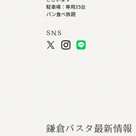
駐車場：専用35台
パン食べ放題
SNS
鎌
倉
パ
ス
タ
最
新
情
報