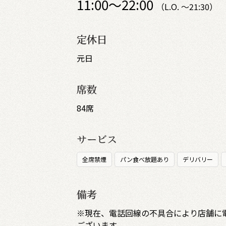
11:00～22:00
（L.O. ～21:30）
定休日
元日
席数
84席
サービス
全席禁煙
パン食べ放題あり
デリバリー
備考
※現在、電話回線の不具合により店舗に
ございます