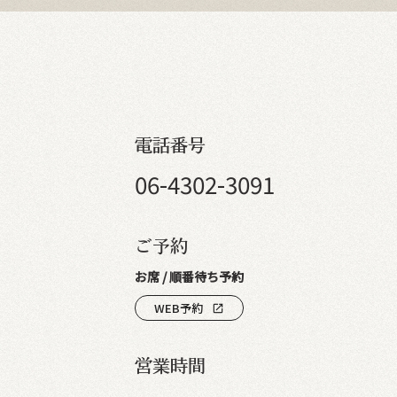
電話番号
06-4302-3091
ご予約
お席 / 順番待ち予約
WEB予約
open_in_new
営業時間