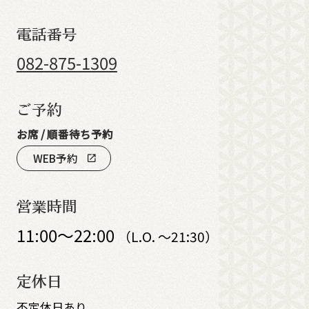
電話番号
082-875-1309
ご予約
お席 / 順番待ち予約
WEB予約
open_in_new
営業時間
11:00～22:00
（L.O. ～21:30）
定休日
不定休日あり