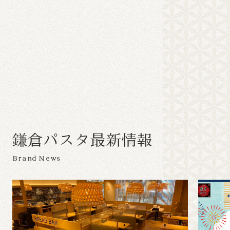
鎌
倉
パ
ス
タ
最
新
情
報
Brand News