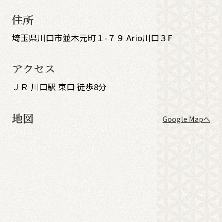
住所
埼玉県川口市並木元町１-７９ Ario川口３F
アクセス
ＪＲ 川口駅 東口 徒歩8分
地図
Google Mapへ