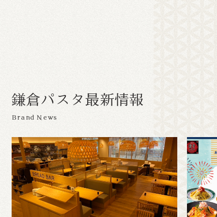
鎌
倉
パ
ス
タ
最
新
情
報
Brand News