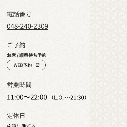
電話番号
048-240-2309
ご予約
お席 / 順番待ち予約
WEB予約
open_in_new
営業時間
11:00～22:00
（L.O. ～21:30）
定休日
施設に準ずる